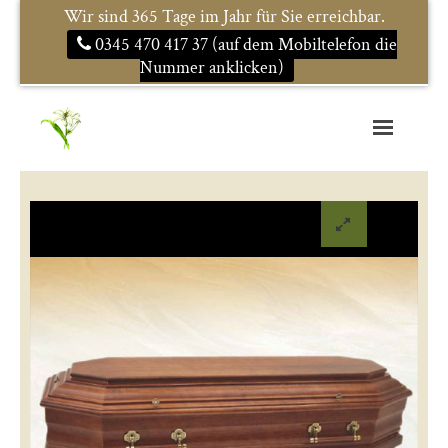
Wir sind 365 Tage im Jahr für Sie erreichbar.
0345 470 417 37 (auf dem Mobiltelefon die
Nummer anklicken)
Startseite
Im Trauerfall
Service
Urnen und mehr
Bestattungsarten
Kontakt