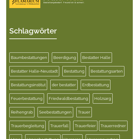
Schlagwörter
Baumbestattungen
Beerdigung
Bestatter Halle
Bestatter Halle-Neustadt
Bestattung
Bestattungsarten
Bestattungsinstitut
der bestatter
Erdbestattung
Feuerbestattung
Friedwaldbestattung
Holzsarg
Reihengrab
Seebestattungen
Trauer
Trauerbegleitung
Trauerfall
Trauerfeier
Trauerredner