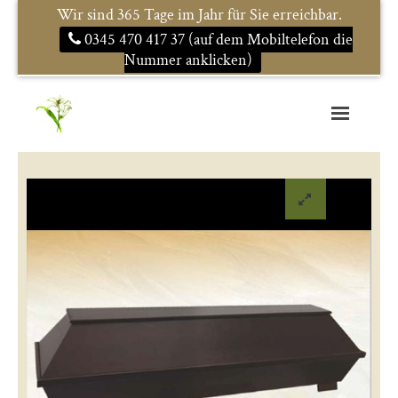
Wir sind 365 Tage im Jahr für Sie erreichbar.
0345 470 417 37 (auf dem Mobiltelefon die
Nummer anklicken)
Startseite
Im Trauerfall
Service
Urnen und mehr
Bestattungsarten
Kontakt